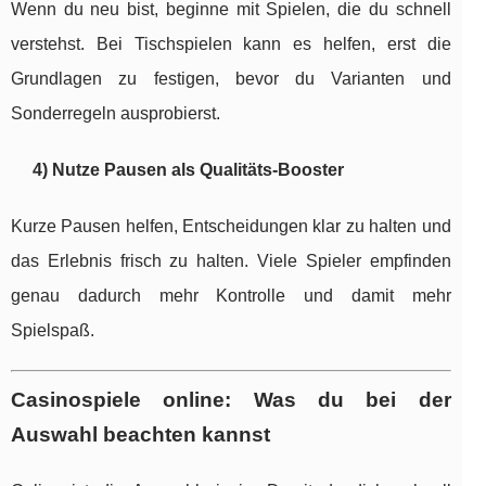
Wenn du neu bist, beginne mit Spielen, die du schnell
verstehst. Bei Tischspielen kann es helfen, erst die
Grundlagen zu festigen, bevor du Varianten und
Sonderregeln ausprobierst.
4) Nutze Pausen als Qualitäts-Booster
Kurze Pausen helfen, Entscheidungen klar zu halten und
das Erlebnis frisch zu halten. Viele Spieler empfinden
genau dadurch mehr Kontrolle und damit mehr
Spielspaß.
Casinospiele online: Was du bei der
Auswahl beachten kannst