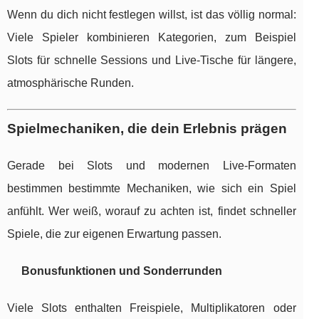
Wenn du dich nicht festlegen willst, ist das völlig normal:
Viele Spieler kombinieren Kategorien, zum Beispiel
Slots für schnelle Sessions und Live-Tische für längere,
atmosphärische Runden.
Spielmechaniken, die dein Erlebnis prägen
Gerade bei Slots und modernen Live-Formaten
bestimmen bestimmte Mechaniken, wie sich ein Spiel
anfühlt. Wer weiß, worauf zu achten ist, findet schneller
Spiele, die zur eigenen Erwartung passen.
Bonusfunktionen und Sonderrunden
Viele Slots enthalten Freispiele, Multiplikatoren oder