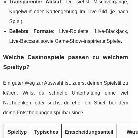
Transparenter Ablauf
: Du siehst Mischvorgänge,
Kugelwurf oder Kartengebung im Live-Bild (je nach
Spiel).
Beliebte Formate
: Live-Roulette, Live-Blackjack,
Live-Baccarat sowie Game-Show-inspirierte Spiele.
Welche Casinospiele passen zu welchem
Spieltyp?
Ein guter Weg zur Auswahl ist, zuerst deinen Spielstil zu
klären. Willst du schnelle Unterhaltung ohne viel
Nachdenken, oder suchst du eher ein Spiel, bei dem
deine Entscheidungen spürbar sind?
Spieltyp
Typisches
Entscheidungsanteil
Waru