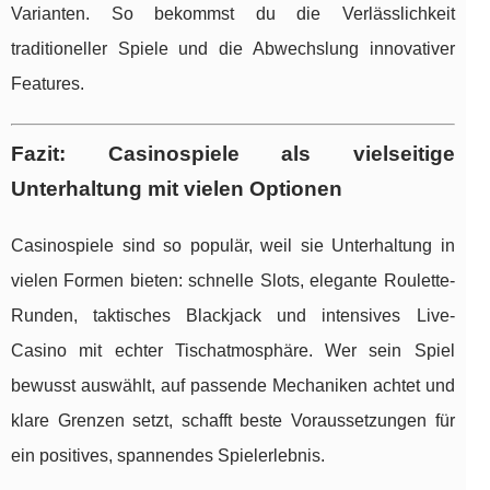
Varianten. So bekommst du die Verlässlichkeit
traditioneller Spiele und die Abwechslung innovativer
Features.
Fazit: Casinospiele als vielseitige
Unterhaltung mit vielen Optionen
Casinospiele sind so populär, weil sie Unterhaltung in
vielen Formen bieten: schnelle Slots, elegante Roulette-
Runden, taktisches Blackjack und intensives Live-
Casino mit echter Tischatmosphäre. Wer sein Spiel
bewusst auswählt, auf passende Mechaniken achtet und
klare Grenzen setzt, schafft beste Voraussetzungen für
ein positives, spannendes Spielerlebnis.