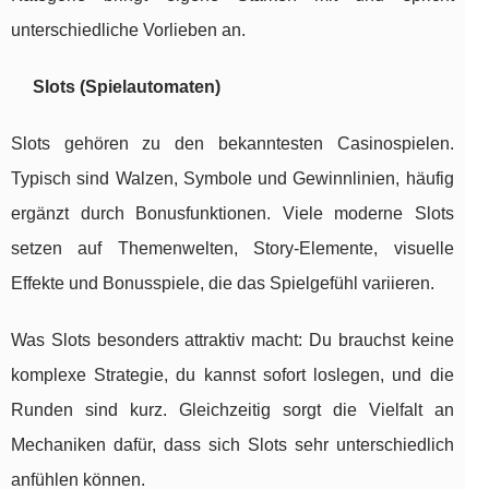
unterschiedliche Vorlieben an.
Slots (Spielautomaten)
Slots gehören zu den bekanntesten Casinospielen.
Typisch sind Walzen, Symbole und Gewinnlinien, häufig
ergänzt durch Bonusfunktionen. Viele moderne Slots
setzen auf Themenwelten, Story-Elemente, visuelle
Effekte und Bonusspiele, die das Spielgefühl variieren.
Was Slots besonders attraktiv macht: Du brauchst keine
komplexe Strategie, du kannst sofort loslegen, und die
Runden sind kurz. Gleichzeitig sorgt die Vielfalt an
Mechaniken dafür, dass sich Slots sehr unterschiedlich
anfühlen können.