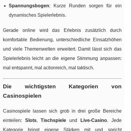
Spannungsbogen
: Kurze Runden sorgen für ein
dynamisches Spielerlebnis.
Gerade online wird das Erlebnis zusätzlich durch
komfortable Bedienung, unterschiedliche Einsatzhöhen
und viele Themenwelten erweitert. Damit lässt sich das
Spielerlebnis leicht an die eigene Stimmung anpassen:
mal entspannt, mal actionreich, mal taktisch.
Die wichtigsten Kategorien von
Casinospielen
Casinospiele lassen sich grob in drei große Bereiche
einteilen:
Slots
,
Tischspiele
und
Live-Casino
. Jede
Kategorie bringt eigene Stärken mit und spricht