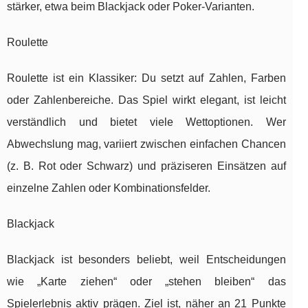
stärker, etwa beim Blackjack oder Poker-Varianten.
Roulette
Roulette ist ein Klassiker: Du setzt auf Zahlen, Farben
oder Zahlenbereiche. Das Spiel wirkt elegant, ist leicht
verständlich und bietet viele Wettoptionen. Wer
Abwechslung mag, variiert zwischen einfachen Chancen
(z. B. Rot oder Schwarz) und präziseren Einsätzen auf
einzelne Zahlen oder Kombinationsfelder.
Blackjack
Blackjack ist besonders beliebt, weil Entscheidungen
wie „Karte ziehen“ oder „stehen bleiben“ das
Spielerlebnis aktiv prägen. Ziel ist, näher an 21 Punkte