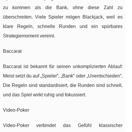
zu kommen als die Bank, ohne diese Zahl zu
überschreiten. Viele Spieler mögen Blackjack, weil es
klare Regeln, schnelle Runden und ein spürbares
Strategiemoment vereint.
Baccarat
Baccarat ist bekannt für seinen unkomplizierten Ablauf:
Meist setzt du auf „Spieler“, „Bank“ oder „Unentschieden“.
Die Regeln sind standardisiert, die Runden sind schnell,
und das Spiel wirkt ruhig und fokussiert.
Video-Poker
Video-Poker verbindet das Gefühl klassischer