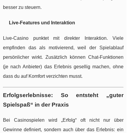
besser zu steuern.
Live-Features und Interaktion
Live-Casino punktet mit direkter Interaktion. Viele
empfinden das als motivierend, weil der Spielablauf
persönlicher wirkt. Zusätzlich können Chat-Funktionen
(je nach Anbieter) das Erlebnis gesellig machen, ohne
dass du auf Komfort verzichten musst.
Erfolgserlebnisse: So entsteht „guter
Spielspaß“ in der Praxis
Bei Casinospielen wird „Erfolg“ oft nicht nur über
Gewinne definiert, sondern auch über das Erlebnis: ein